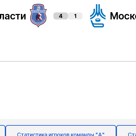
ласти
Моск
4
1
Статистика игроков команды "А"
Ст