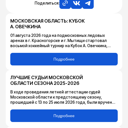
Поделиться:
МОСКОВСКАЯ ОБЛАСТЬ: КУБОК
А. ОВЕЧКИНА
01 августа 2026 года на подмосковных ледовых
аренах в г. Красногорске и г. Мытищи стартовал
восьмой хоккейный турнир на Кубок А. Овечкина,
организованный Министерством физической
культуры и спорта Московской области и ГАУ МО
Подробнее
«Дирекция по организации и проведению
спортивных мероприятий» при содействии
Федерации хоккея Московской области и Федерации
хоккея России.
ЛУЧШИЕ СУДЬИ МОСКОВСКОЙ
ОБЛАСТИ СЕЗОНА 2025-2026
В ходе проведения летней аттестации судей
Московской области к предстоящему сезону,
прошедшей с 13 по 25 июля 2026 года, были вручены
индивидуальные награды арбитрам, признанным
лучшими в своих амплуа по итогам сезона 2025-2026.
Подробнее