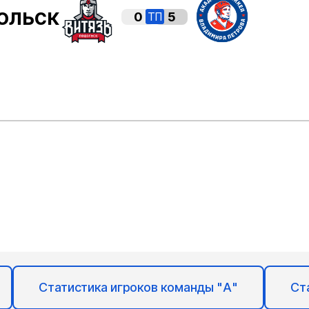
ольск
0
5
ТП
Статистика игроков команды "А"
Ст