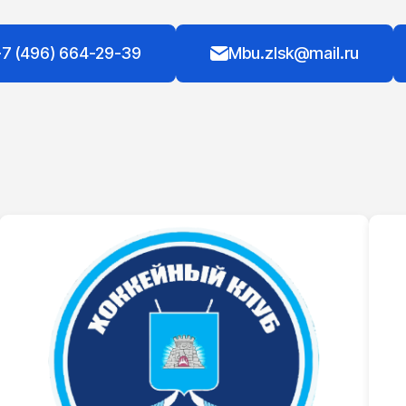
7 (496) 664-29-39
Mbu.zlsk@mail.ru