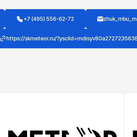
+7 (495) 556-62-72
zhuk_mbu_m
https://skmeteor.ru/?ysclid=mdisyv80a272723563