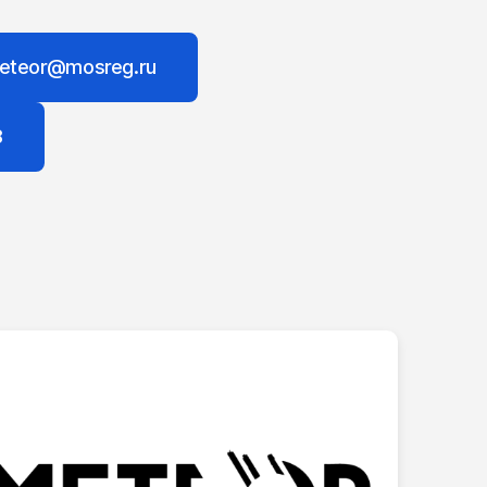
eteor@mosreg.ru
8