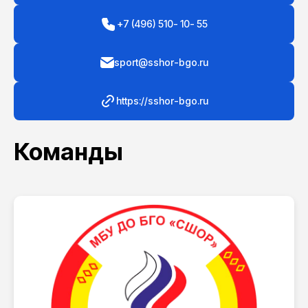
+7 (496) 510- 10- 55
sport@sshor-bgo.ru
https://sshor-bgo.ru
Команды