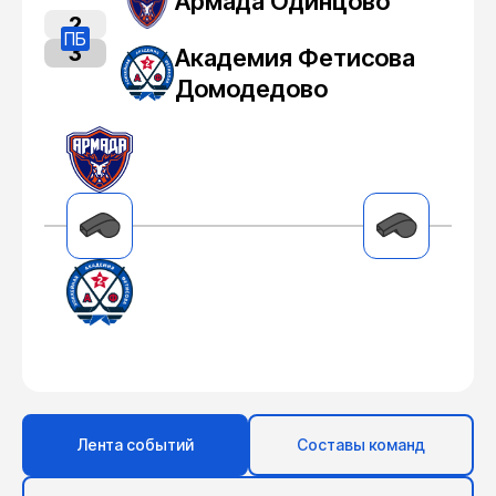
Армада Одинцово
2
ПБ
3
Академия Фетисова
Домодедово
Лента событий
Составы команд