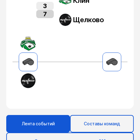
Клин
3
7
Щелково
Лента событий
Составы команд