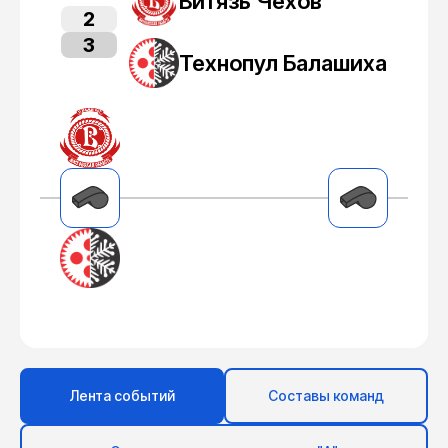
Витязь Чехов
2
3
Технопул Балашиха
Лента событий
Составы команд