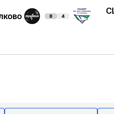
С
лково
8
4