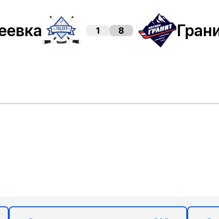
еевка
Гран
1
8