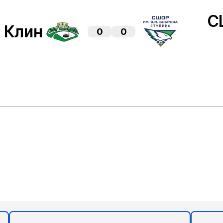
С
Клин
0
0