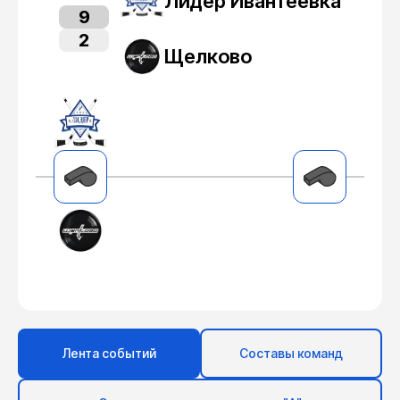
Лидер Ивантеевка
9
2
Щелково
Лента событий
Составы команд