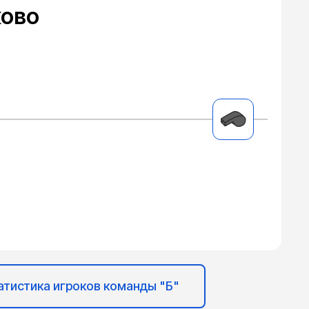
ово
атистика игроков команды "Б"