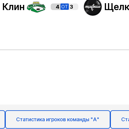
Клин
Щелк
4
3
OT
Статистика игроков команды "А"
Ст