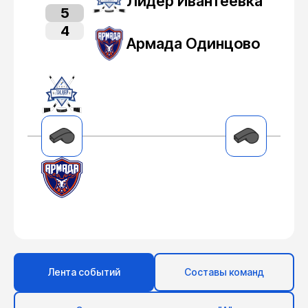
Лидер Ивантеевка
5
4
Армада Одинцово
Лента событий
Составы команд