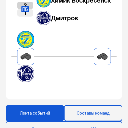
Химик Воскресенск
2
ПБ
1
Дмитров
Лента событий
Составы команд