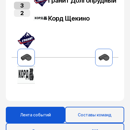
Гранит Долгопрудный
3
2
Корд Щекино
Лента событий
Составы команд