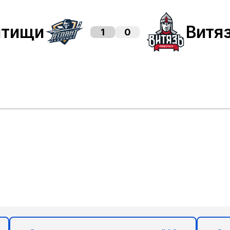
ытищи
Витя
1
0