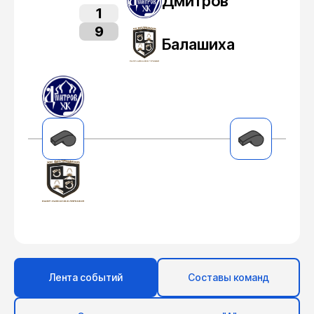
Дмитров
1
9
Балашиха
Лента событий
Составы команд