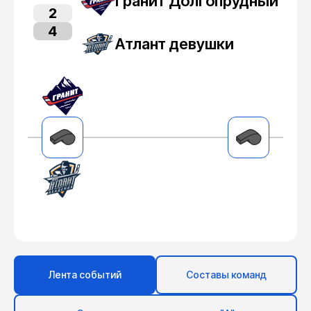
Гранит Долгопрудный
2
4
Атлант девушки
Лента событий
Составы команд