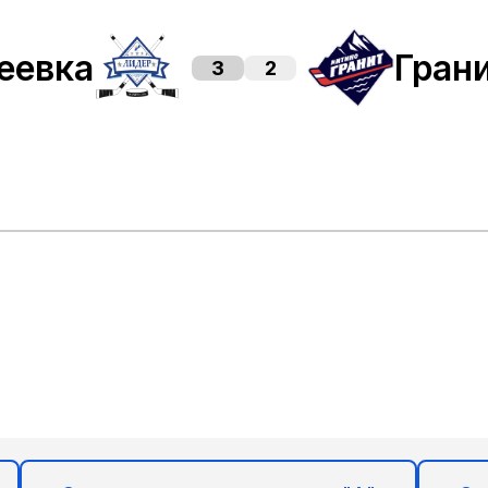
еевка
Гран
3
2