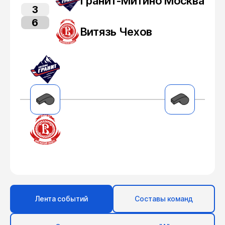
Гранит-Митино Москва
3
6
Витязь Чехов
Лента событий
Составы команд