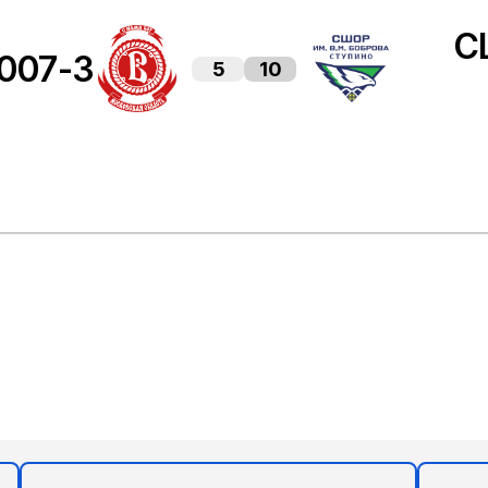
С
2007-3
5
10