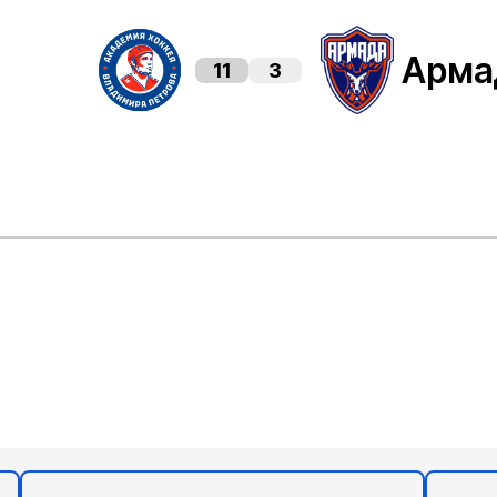
Арма
11
3