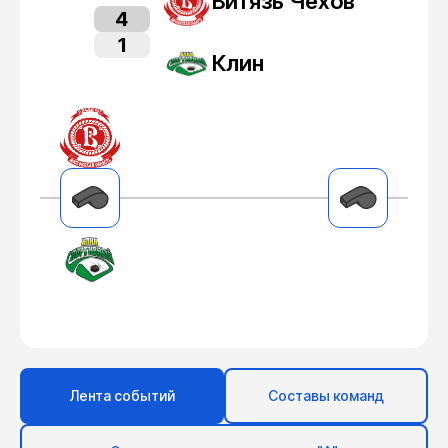
Витязь Чехов
4
1
Клин
Лента событий
Составы команд