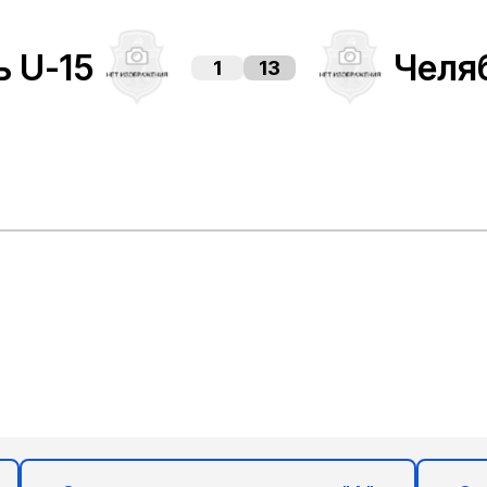
ь U-15
Челя
1
13