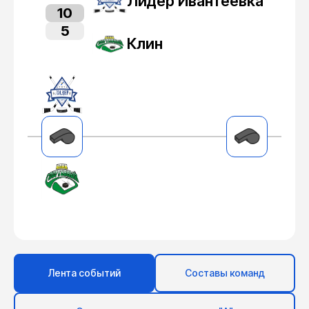
Лидер Ивантеевка
10
5
Клин
Лента событий
Составы команд