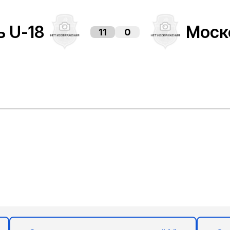
 U-18
Моск
11
0