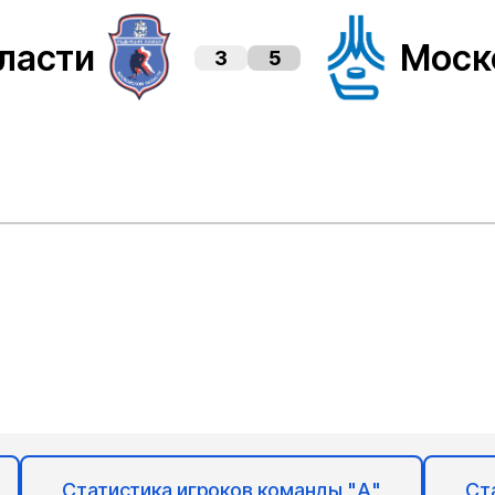
ласти
Моск
3
5
Статистика игроков команды "А"
Ст