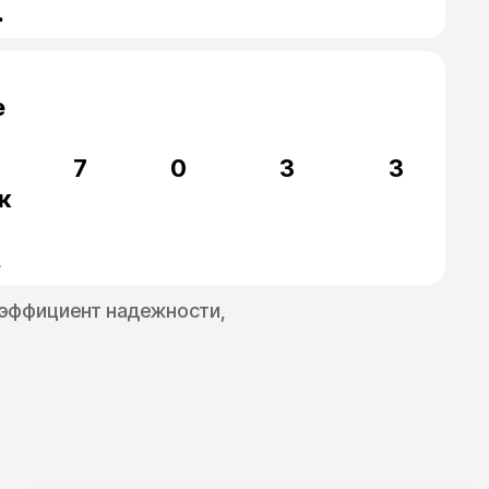
.
е
7
0
3
3
к
.
 коэффициент надежности,