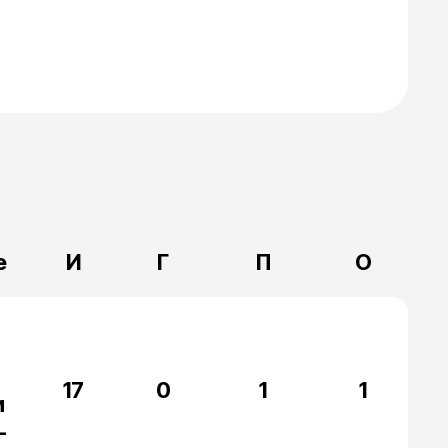
е
И
Г
П
О
17
0
1
1
и
-