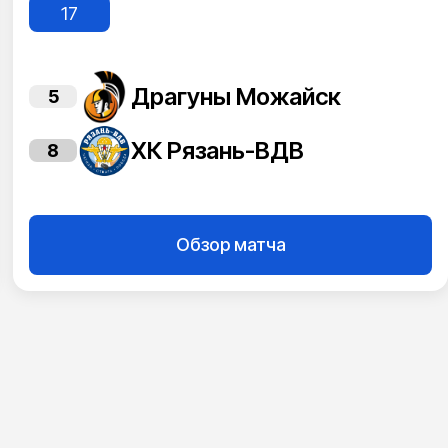
17
Драгуны Можайск
5
ХК Рязань-ВДВ
8
Обзор матча