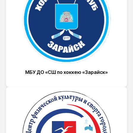
МБУ ДО «СШ по хоккею «Зарайск»