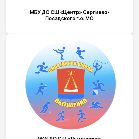
МБУ ДО СШ «Центр» Сергиево-
Посадского г.о. МО
МАУ ДО СШ «Лыткарино»