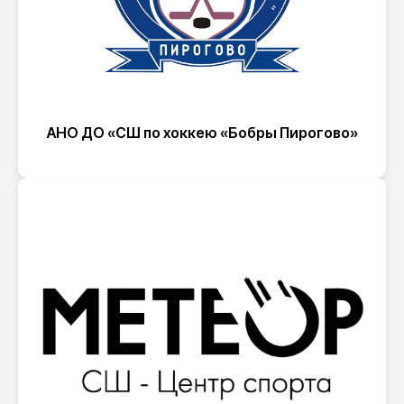
АНО ДО «СШ по хоккею «Бобры Пирогово»