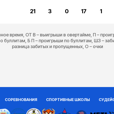
21
3
0
17
1
вное время, ОТ В – выигрыши в овертайме, П – прои
о буллитам, Б П – проигрыши по буллитам, ШЗ – за
разница забитых и пропущенных, О – очки
СОРЕВНОВАНИЯ
СПОРТИВНЫЕ ШКОЛЫ
СУДЕЙ