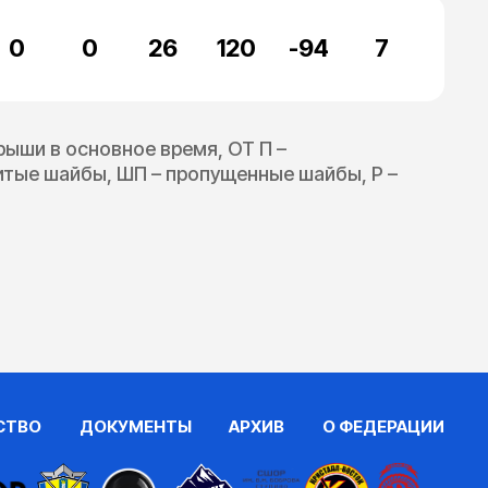
0
0
26
120
-94
7
грыши в основное время, ОТ П –
битые шайбы, ШП – пропущенные шайбы, Р –
СТВО
ДОКУМЕНТЫ
АРХИВ
О ФЕДЕРАЦИИ