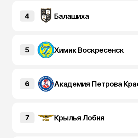
Балашиха
4
Химик Воскресенск
5
6
Крылья Лобня
7