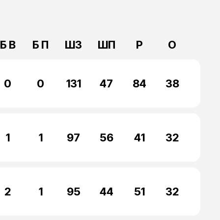
Б В
Б П
ШЗ
ШП
Р
О
0
0
131
47
84
38
1
1
97
56
41
32
2
1
95
44
51
32