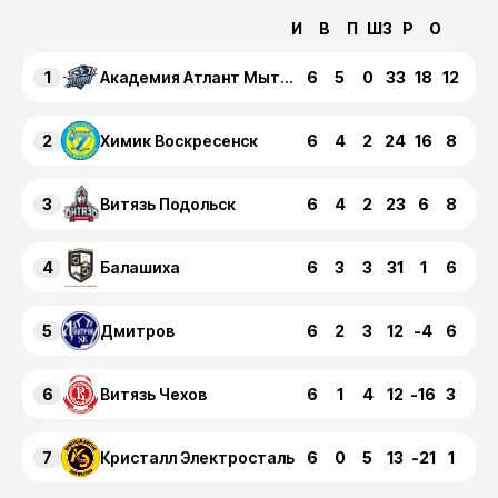
И
В
П
ШЗ
Р
О
1
6
5
0
33
18
12
Академия Атлант Мытищи
2
6
4
2
24
16
8
Химик Воскресенск
3
6
4
2
23
6
8
Витязь Подольск
4
6
3
3
31
1
6
Балашиха
5
6
2
3
12
-4
6
Дмитров
6
6
1
4
12
-16
3
Витязь Чехов
7
6
0
5
13
-21
1
Кристалл Электросталь