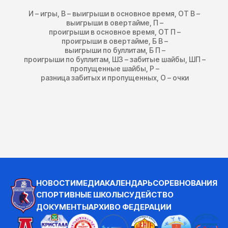
И – игры, В – выигрыши в основное время, ОТ В –
выигрыши в овертайме, П –
проигрыши в основное время, ОТ П –
проигрыши в овертайме, Б В –
выигрыши по буллитам, Б П –
проигрыши по буллитам, ШЗ – забитые шайбы, ШП –
пропущенные шайбы, Р –
разница забитых и пропущенных, О – очки
НОВОСТИ
МЕДИА
КАЛЕНДАРЬ
СОРЕВНОВАНИЯ
СПОРТИВНЫЕ ШКОЛЫ
СУДЕЙСТВО
ДОКУМЕНТЫ
АРХИВ
О ФЕДЕРАЦИИ