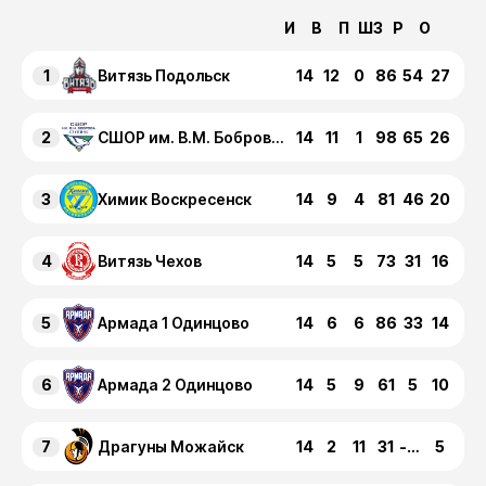
И
В
П
ШЗ
Р
О
1
14
12
0
86
54
27
Витязь Подольск
2
14
11
1
98
65
26
СШОР им. В.М. Боброва Ступино
3
14
9
4
81
46
20
Химик Воскресенск
4
14
5
5
73
31
16
Витязь Чехов
5
14
6
6
86
33
14
Армада 1 Одинцово
6
14
5
9
61
5
10
Армада 2 Одинцово
7
14
2
11
31
-69
5
Драгуны Можайск