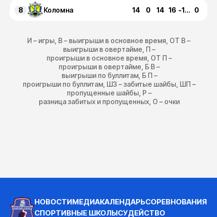
8
14
0
14
16
-165
0
Коломна
И – игры, В – выигрыши в основное время, ОТ В –
выигрыши в овертайме, П –
проигрыши в основное время, ОТ П –
проигрыши в овертайме, Б В –
выигрыши по буллитам, Б П –
проигрыши по буллитам, ШЗ – забитые шайбы, ШП –
пропущенные шайбы, Р –
разница забитых и пропущенных, О – очки
НОВОСТИ
МЕДИА
КАЛЕНДАРЬ
СОРЕВНОВАНИЯ
СПОРТИВНЫЕ ШКОЛЫ
СУДЕЙСТВО