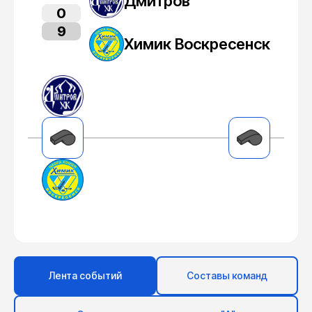
Дмитров
0
9
Химик Воскресенск
Лента событий
Составы команд