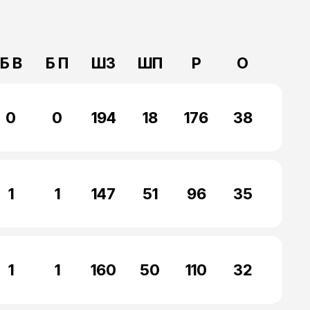
Б В
Б П
ШЗ
ШП
Р
О
0
0
194
18
176
38
1
1
147
51
96
35
1
1
160
50
110
32