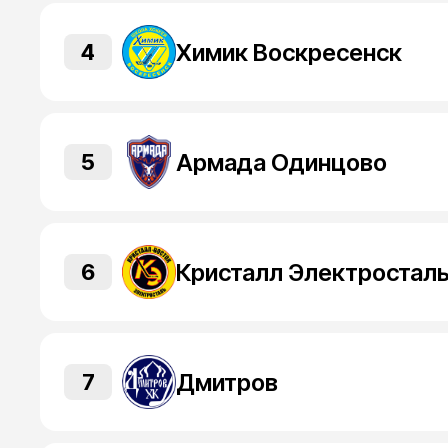
Химик Воскресенск
4
Армада Одинцово
5
Кристалл Электростал
6
Дмитров
7