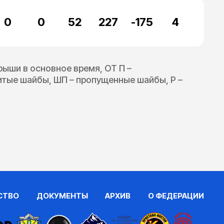
0
0
52
227
-175
4
грыши в основное время, ОТ П –
битые шайбы, ШП – пропущенные шайбы, Р –
СТВО
ДОКУМЕНТЫ
АРХИВ
О ФЕДЕРАЦИИ