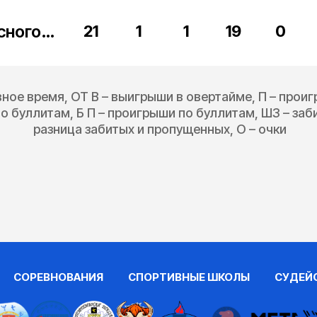
Академия Петрова Красногорск
21
1
1
19
0
вное время, ОТ В – выигрыши в овертайме, П – прои
о буллитам, Б П – проигрыши по буллитам, ШЗ – за
разница забитых и пропущенных, О – очки
СОРЕВНОВАНИЯ
СПОРТИВНЫЕ ШКОЛЫ
СУДЕЙ