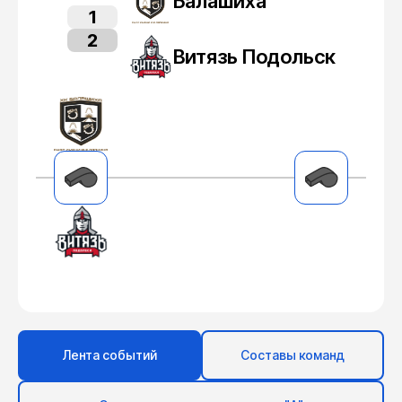
Балашиха
1
2
Витязь Подольск
Лента событий
Составы команд