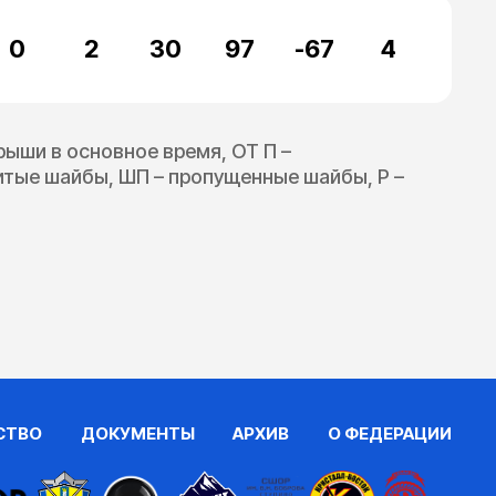
0
2
30
97
-67
4
грыши в основное время, ОТ П –
битые шайбы, ШП – пропущенные шайбы, Р –
СТВО
ДОКУМЕНТЫ
АРХИВ
О ФЕДЕРАЦИИ