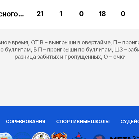
Академия Петрова Красногорск
21
1
0
18
0
вное время, ОТ В – выигрыши в овертайме, П – прои
о буллитам, Б П – проигрыши по буллитам, ШЗ – за
разница забитых и пропущенных, О – очки
СОРЕВНОВАНИЯ
СПОРТИВНЫЕ ШКОЛЫ
СУДЕЙ