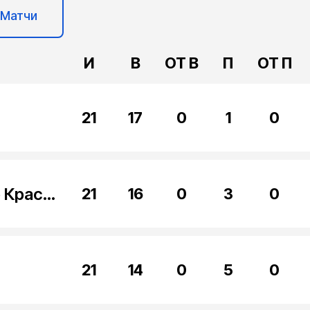
Матчи
И
В
ОТ В
П
ОТ П
21
17
0
1
0
Красная Машина Юниор Красногорск
21
16
0
3
0
21
14
0
5
0