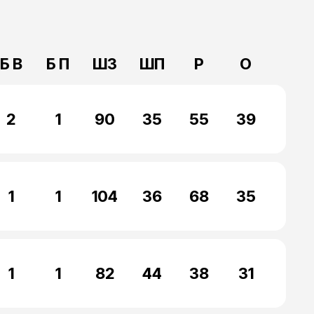
Б В
Б П
ШЗ
ШП
Р
О
2
1
90
35
55
39
1
1
104
36
68
35
1
1
82
44
38
31