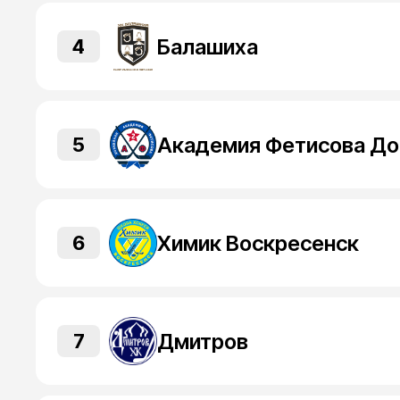
Балашиха
4
5
Химик Воскресенск
6
Дмитров
7