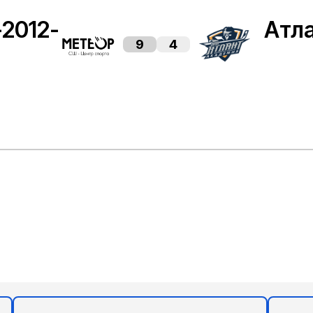
2012-
Атл
9
4