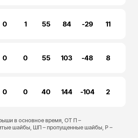
0
1
55
84
-29
11
0
0
55
103
-48
8
0
0
40
144
-104
2
грыши в основное время, ОТ П –
битые шайбы, ШП – пропущенные шайбы, Р –