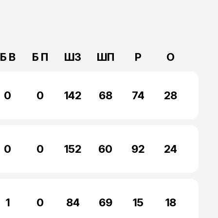
Б В
Б П
ШЗ
ШП
Р
О
0
0
142
68
74
28
0
0
152
60
92
24
1
0
84
69
15
18