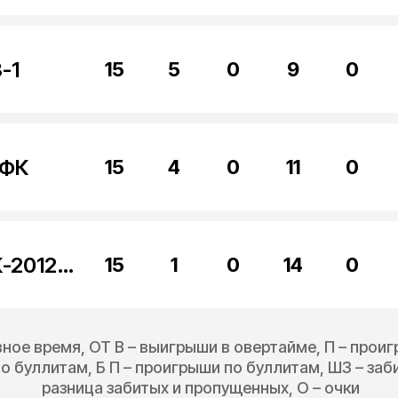
-1
15
5
0
9
0
КФК
15
4
0
11
0
Юность Лыткарино КФК-2012-2013-1
15
1
0
14
0
вное время, ОТ В – выигрыши в овертайме, П – прои
о буллитам, Б П – проигрыши по буллитам, ШЗ – за
разница забитых и пропущенных, О – очки