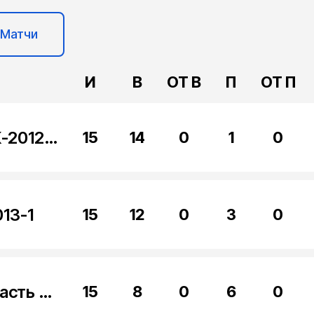
Матчи
И
В
ОТ В
П
ОТ П
Метеор Жуковский КФК-2012-2013-1
15
14
0
1
0
13-1
15
12
0
3
0
Атлант Московская область КФК-2012-2013-1
15
8
0
6
0