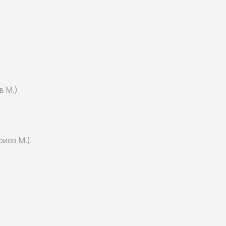
в М.)
риев М.)