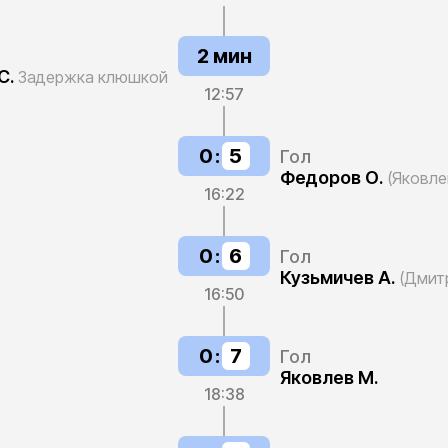
2 мин
С.
Задержка клюшкой
12:57
0
:
5
Гол
Федоров О.
(Яковле
16:22
0
:
6
Гол
Кузьмичев А.
(Дмит
16:50
0
:
7
Гол
Яковлев М.
18:38