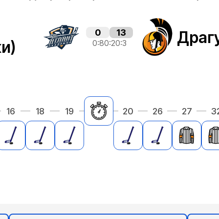
0
13
Драг
и)
0:8
0:2
0:3
16
18
19
20
26
27
3