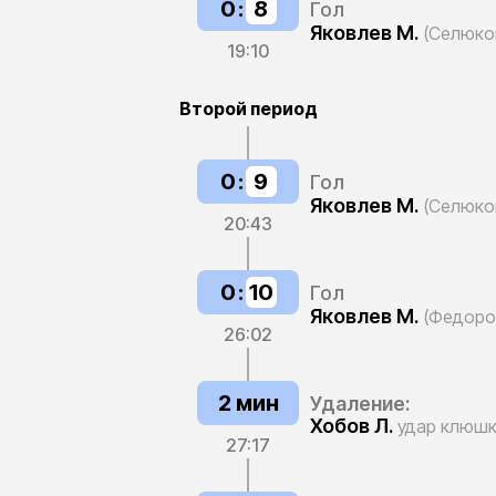
0
:
8
Гол
Яковлев М.
(Селюко
19:10
Второй период
0
:
9
Гол
Яковлев М.
(Селюко
20:43
0
:
10
Гол
Яковлев М.
(Федоро
26:02
2 мин
Удаление:
Хобов Л.
удар клюш
27:17