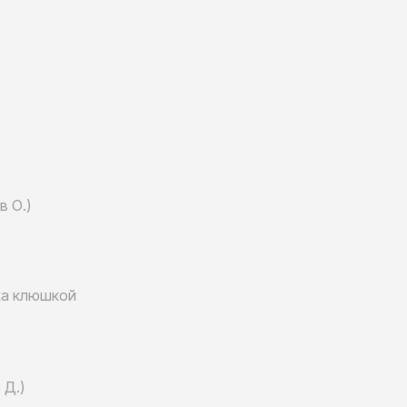
в О.)
а клюшкой
 Д.)