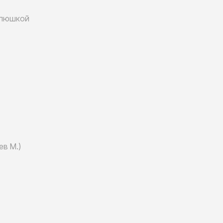
клюшкой
ев М.)