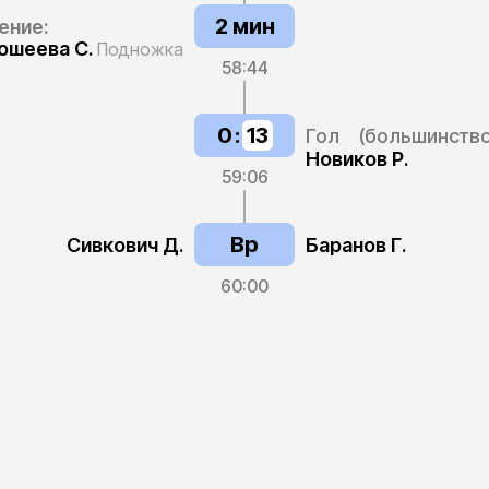
2 мин
ение:
ошеева С.
Подножка
58:44
0
:
13
Гол
(большинство
Новиков Р.
59:06
Вр
Сивкович Д.
Баранов Г.
60
:
00