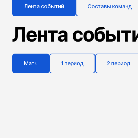
Лента событий
Составы команд
Лента событ
Матч
1 период
2 период