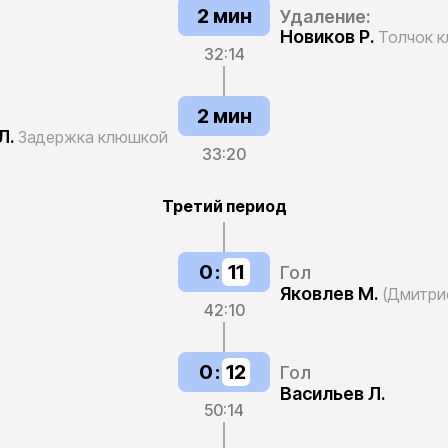
2 мин
Удаление:
Новиков Р.
Толчок 
32:14
2 мин
Л.
Задержка клюшкой
33:20
Третий период
0
:
11
Гол
Яковлев М.
(Дмитри
42:10
0
:
12
Гол
Васильев Л.
50:14