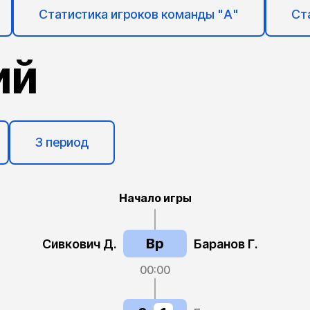
Статистика игроков команды "А"
Ст
ий
3 период
Начало игры
Вр
Сивкович Д.
Баранов Г.
00
:
00