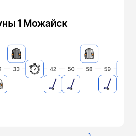
уны 1 Можайск
2
33
42
50
58
59