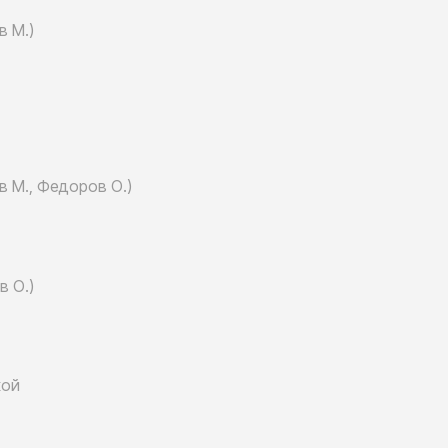
в М.)
в М.,
Федоров О.)
в О.)
кой