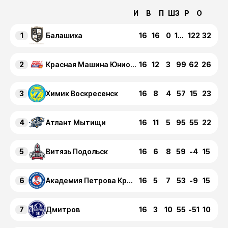
И
В
П
ШЗ
Р
О
1
16
16
0
144
122
32
Балашиха
2
16
12
3
99
62
26
Красная Машина Юниор Красногорск
3
16
8
4
57
15
23
Химик Воскресенск
4
16
11
5
95
55
22
Атлант Мытищи
5
16
6
8
59
-4
15
Витязь Подольск
6
16
5
7
53
-9
15
Академия Петрова Красногорск
7
16
3
10
55
-51
10
Дмитров