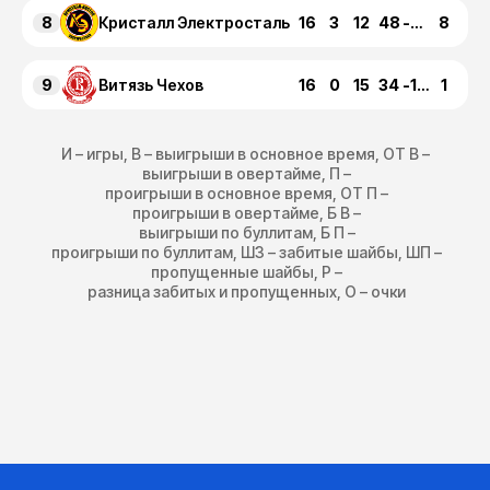
8
16
3
12
48
-56
8
Кристалл Электросталь
9
16
0
15
34
-134
1
Витязь Чехов
И – игры, В – выигрыши в основное время, ОТ В –
выигрыши в овертайме, П –
проигрыши в основное время, ОТ П –
проигрыши в овертайме, Б В –
выигрыши по буллитам, Б П –
проигрыши по буллитам, ШЗ – забитые шайбы, ШП –
пропущенные шайбы, Р –
разница забитых и пропущенных, О – очки