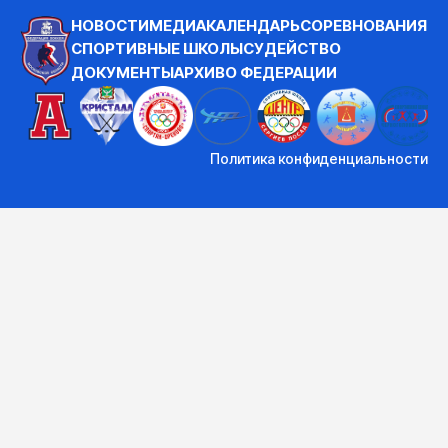
НОВОСТИ
МЕДИА
КАЛЕНДАРЬ
СОРЕВНОВАНИЯ
СПОРТИВНЫЕ ШКОЛЫ
СУДЕЙСТВО
ДОКУМЕНТЫ
АРХИВ
О ФЕДЕРАЦИИ
Политика конфиденциальности