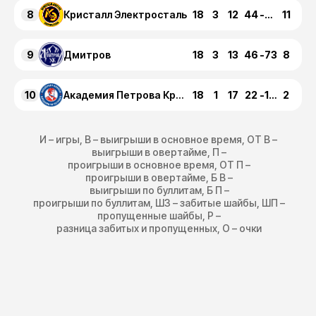
8
18
3
12
44
-67
11
Кристалл Электросталь
9
18
3
13
46
-73
8
Дмитров
10
18
1
17
22
-108
2
Академия Петрова Красногорск
И – игры, В – выигрыши в основное время, ОТ В –
выигрыши в овертайме, П –
проигрыши в основное время, ОТ П –
проигрыши в овертайме, Б В –
выигрыши по буллитам, Б П –
проигрыши по буллитам, ШЗ – забитые шайбы, ШП –
пропущенные шайбы, Р –
разница забитых и пропущенных, О – очки