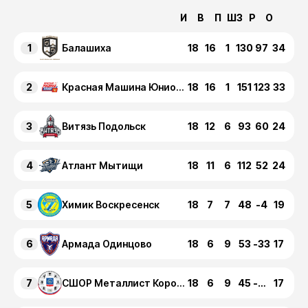
И
В
П
ШЗ
Р
О
1
18
16
1
130
97
34
Балашиха
2
18
16
1
151
123
33
Красная Машина Юниор Красногорск
3
18
12
6
93
60
24
Витязь Подольск
4
18
11
6
112
52
24
Атлант Мытищи
5
18
7
7
48
-4
19
Химик Воскресенск
6
18
6
9
53
-33
17
Армада Одинцово
7
18
6
9
45
-47
17
СШОР Металлист Королев