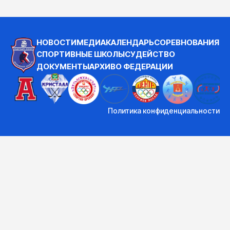
НОВОСТИ
МЕДИА
КАЛЕНДАРЬ
СОРЕВНОВАНИЯ
СПОРТИВНЫЕ ШКОЛЫ
СУДЕЙСТВО
ДОКУМЕНТЫ
АРХИВ
О ФЕДЕРАЦИИ
Политика конфиденциальности