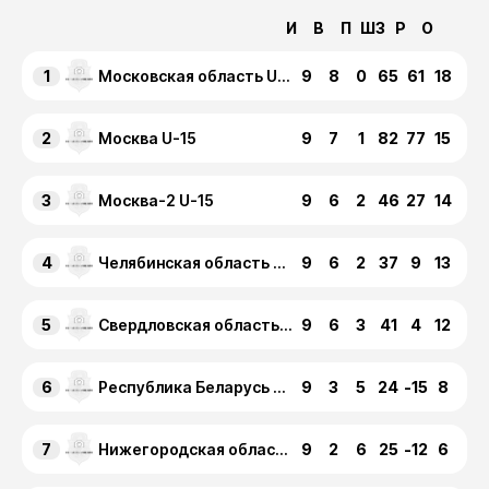
И
В
П
ШЗ
Р
О
1
9
8
0
65
61
18
Московская область U-15
2
9
7
1
82
77
15
Москва U-15
3
9
6
2
46
27
14
Москва-2 U-15
4
9
6
2
37
9
13
Челябинская область U-15
5
9
6
3
41
4
12
Свердловская область U-15
6
9
3
5
24
-15
8
Республика Беларусь U-15
7
9
2
6
25
-12
6
Нижегородская область U-15