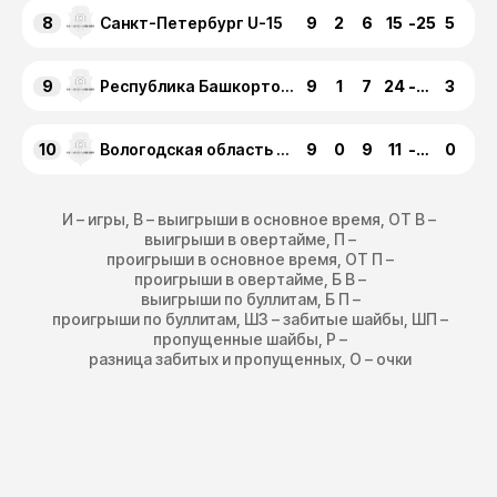
8
9
2
6
15
-25
5
Санкт-Петербург U-15
9
9
1
7
24
-34
3
Республика Башкортостан U-15
10
9
0
9
11
-92
0
Вологодская область U-15
И – игры, В – выигрыши в основное время, ОТ В –
выигрыши в овертайме, П –
проигрыши в основное время, ОТ П –
проигрыши в овертайме, Б В –
выигрыши по буллитам, Б П –
проигрыши по буллитам, ШЗ – забитые шайбы, ШП –
пропущенные шайбы, Р –
разница забитых и пропущенных, О – очки