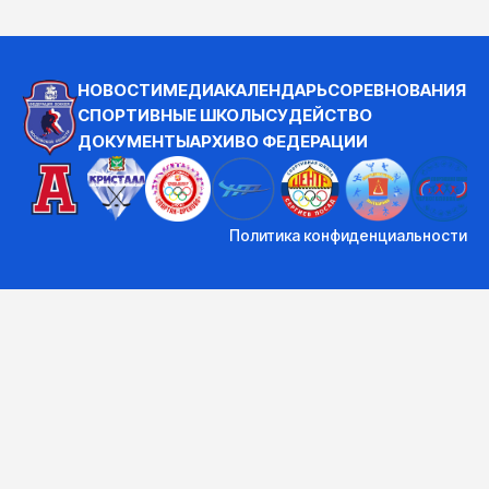
НОВОСТИ
МЕДИА
КАЛЕНДАРЬ
СОРЕВНОВАНИЯ
СПОРТИВНЫЕ ШКОЛЫ
СУДЕЙСТВО
ДОКУМЕНТЫ
АРХИВ
О ФЕДЕРАЦИИ
Политика конфиденциальности