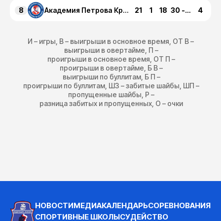
8
21
1
18
30
-67
4
Академия Петрова Красногорск
И – игры, В – выигрыши в основное время, ОТ В –
выигрыши в овертайме, П –
проигрыши в основное время, ОТ П –
проигрыши в овертайме, Б В –
выигрыши по буллитам, Б П –
проигрыши по буллитам, ШЗ – забитые шайбы, ШП –
пропущенные шайбы, Р –
разница забитых и пропущенных, О – очки
НОВОСТИ
МЕДИА
КАЛЕНДАРЬ
СОРЕВНОВАНИЯ
СПОРТИВНЫЕ ШКОЛЫ
СУДЕЙСТВО