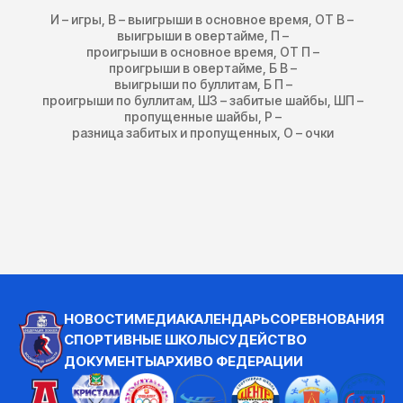
И – игры, В – выигрыши в основное время, ОТ В –
выигрыши в овертайме, П –
проигрыши в основное время, ОТ П –
проигрыши в овертайме, Б В –
выигрыши по буллитам, Б П –
проигрыши по буллитам, ШЗ – забитые шайбы, ШП –
пропущенные шайбы, Р –
разница забитых и пропущенных, О – очки
НОВОСТИ
МЕДИА
КАЛЕНДАРЬ
СОРЕВНОВАНИЯ
СПОРТИВНЫЕ ШКОЛЫ
СУДЕЙСТВО
ДОКУМЕНТЫ
АРХИВ
О ФЕДЕРАЦИИ