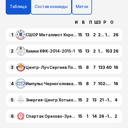
Таблица
Состав команды
Матчи
И
В
П
ШЗ
Р
О
1
15
13
2
202
168
26
СШОР Металлист Королев КФК-2014-2015-1
2
15
13
2
198
153
26
Химки КФК-2014-2015-1
3
15
8
7
133
40
16
Центр-Луч Сергиев Посад КФК-2014-2015-1
4
15
8
7
102
-46
16
Импульс Черноголовка КФК-2014-2015-1
5
15
2
13
21
-147
4
Энергия-Центр Хотьково КФК-2014-2015-1
6
15
1
14
26
-168
2
Спартак Орехово-Зуево КФК-2014-2015-1