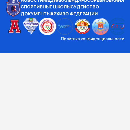
НОВОСТИ
МЕДИА
КАЛЕНДАРЬ
СОРЕВНОВАНИЯ
СПОРТИВНЫЕ ШКОЛЫ
СУДЕЙСТВО
ДОКУМЕНТЫ
АРХИВ
О ФЕДЕРАЦИИ
Политика конфиденциальности