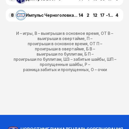
8
14
2
12
17
-123
4
Импульс Черноголовка 2007-3
И – игры, В – выигрыши в основное время, ОТ В –
выигрыши в овертайме, П –
проигрыши в основное время, ОТ П –
проигрыши в овертайме, Б В –
выигрыши по буллитам, Б П –
проигрыши по буллитам, ШЗ – забитые шайбы, ШП –
пропущенные шайбы, Р –
разница забитых и пропущенных, О – очки