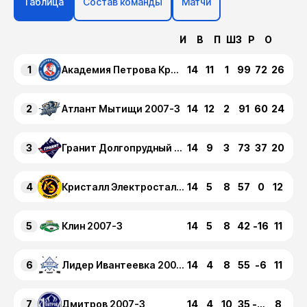
Таблица
Состав команды
Матчи
И
В
П
ШЗ
Р
О
1
14
11
1
99
72
26
Академия Петрова Красногорск 2007-3
2
14
12
2
91
60
24
Атлант Мытищи 2007-3
3
14
9
3
73
37
20
Гранит Долгопрудный 2007-3
4
14
5
8
57
0
12
Кристалл Электросталь 2007-3
5
14
5
8
42
-16
11
Клин 2007-3
6
14
4
8
55
-6
11
Лидер Ивантеевка 2007-3
7
14
4
10
35
-24
8
Дмитров 2007-3